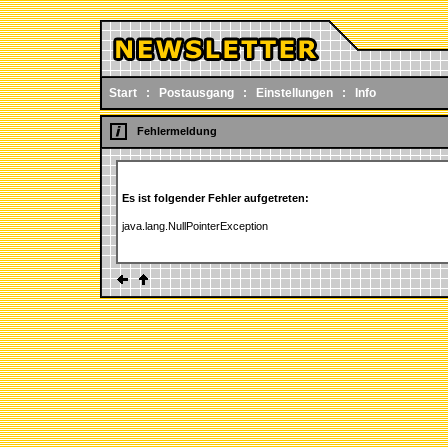
Start
:
Postausgang
:
Einstellungen
:
Info
Fehlermeldung
Es ist folgender Fehler aufgetreten:
java.lang.NullPointerException