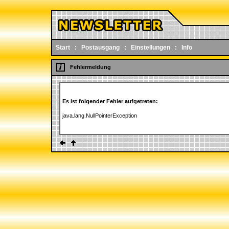
Start
:
Postausgang
:
Einstellungen
:
Info
Fehlermeldung
Es ist folgender Fehler aufgetreten:
java.lang.NullPointerException